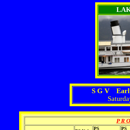
LA
S G V Earl
Saturda
P R O
PS
PS