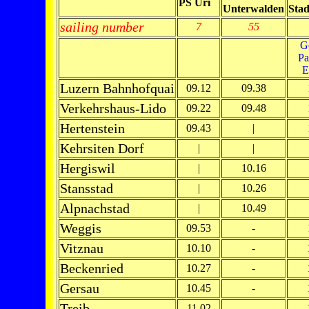
PS Uri
Unterwalden
Stad
sailing number
7
55
G
Pa
E
Luzern Bahnhofquai
09.12
09.38
Verkehrshaus-Lido
09.22
09.48
Hertenstein
09.43
|
Kehrsiten Dorf
|
|
Hergiswil
|
10.16
Stansstad
|
10.26
Alpnachstad
|
10.49
Weggis
09.53
-
Vitznau
10.10
-
Beckenried
10.27
-
Gersau
10.45
-
Treib
11.02
-