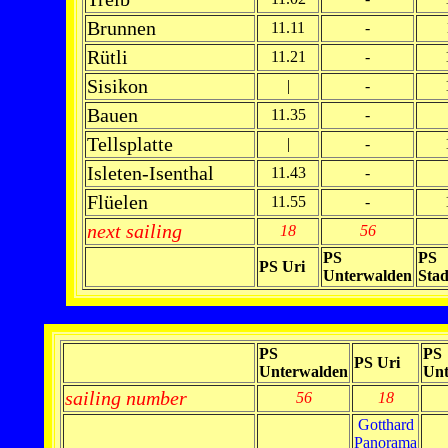
Brunnen
11.11
-
Rütli
11.21
-
Sisikon
|
-
Bauen
11.35
-
Tellsplatte
|
-
Isleten-Isenthal
11.43
-
Flüelen
11.55
-
next sailing
18
56
PS
PS
PS Uri
Unterwalden
Stad
PS
PS
PS Uri
Unterwalden
Unt
sailing number
56
18
Gotthard
Panorama