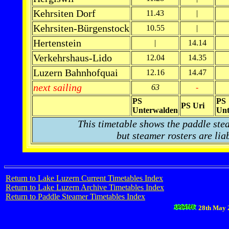
Kehrsiten Dorf
11.43
|
Kehrsiten-Bürgenstock
10.55
|
Hertenstein
|
14.14
Verkehrshaus-Lido
12.04
14.35
Luzern Bahnhofquai
12.16
14.47
next sailing
63
-
PS
PS
PS Uri
Unterwalden
Unt
This timetable shows the paddle ste
but steamer rosters are lia
Return to Lake Luzern Current Timetables Index
Return to Lake Luzern Archive Timetables Index
Return to Paddle Steamer Timetables Index
28th May 