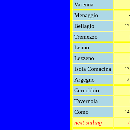
Varenna
Menaggio
Bellagio
12
Tremezzo
Lenno
Lezzeno
Isola Comacina
13
Argegno
13
Cernobbio
Tavernola
Como
14
next sailing
1