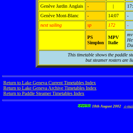
Genève Jardin Anglais
-
|
17
Genève Mont-Blanc
-
14:07
-
next sailing
sp
172
-
mv
PS
MPV
He
Simplon
Italie
Du
This timetable shows the paddle st
but steamer rosters are li
Return to Lake Geneva Current Timetables Index
Return to Lake Geneva Archive Timetables Index
Return to Paddle Steamer Timetables Index
18th August 2002
e-mai