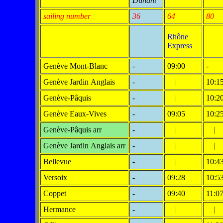
Dunant
sailing number
36
64
80
Rhône
Express
Genève Mont-Blanc
-
09:00
-
Genève Jardin Anglais
-
|
10:1
Genève-Pâquis
-
|
10:2
Genève Eaux-Vives
-
09:05
10:2
Genève-Pâquis arr
-
|
|
Genève Jardin Anglais arr
-
|
|
Bellevue
-
|
10:4
Versoix
-
09:28
10:5
Coppet
-
09:40
11:0
Hermance
-
|
|