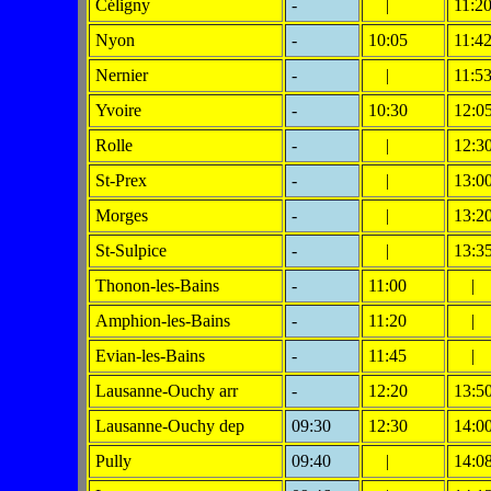
Céligny
-
|
11:2
Nyon
-
10:05
11:4
Nernier
-
|
11:5
Yvoire
-
10:30
12:0
Rolle
-
|
12:3
St-Prex
-
|
13:0
Morges
-
|
13:2
St-Sulpice
-
|
13:3
Thonon-les-Bains
-
11:00
|
Amphion-les-Bains
-
11:20
|
Evian-les-Bains
-
11:45
|
Lausanne-Ouchy arr
-
12:20
13:5
Lausanne-Ouchy dep
09:30
12:30
14:0
Pully
09:40
|
14:0