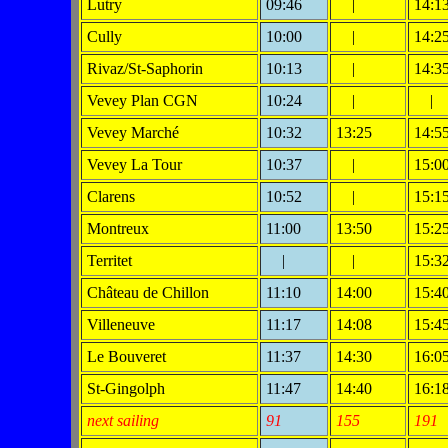
Lutry
09:46
|
14:1
Cully
10:00
|
14:2
Rivaz/St-Saphorin
10:13
|
14:3
Vevey Plan CGN
10:24
|
|
Vevey Marché
10:32
13:25
14:5
Vevey La Tour
10:37
|
15:0
Clarens
10:52
|
15:1
Montreux
11:00
13:50
15:2
Territet
|
|
15:3
Château de Chillon
11:10
14:00
15:4
Villeneuve
11:17
14:08
15:4
Le Bouveret
11:37
14:30
16:0
St-Gingolph
11:47
14:40
16:1
next sailing
91
155
191