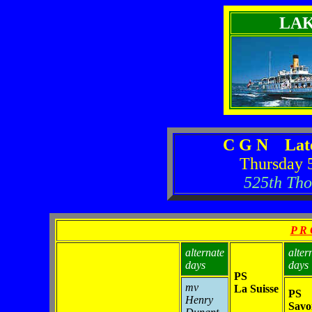
LA
C G N Late
Thursday 
525th Tho
P R 
alternate
alter
days
days
PS
mv
La Suisse
PS
Henry
Savo