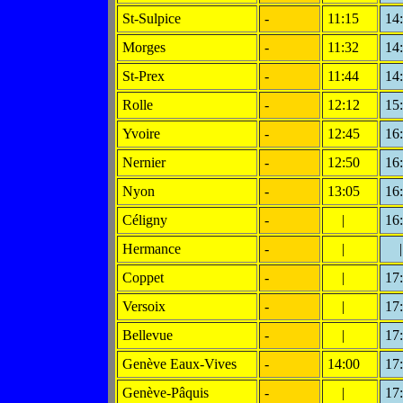
St-Sulpice
-
11:15
14
Morges
-
11:32
14
St-Prex
-
11:44
14
Rolle
-
12:12
15
Yvoire
-
12:45
16
Nernier
-
12:50
16
Nyon
-
13:05
16
Céligny
-
|
16
Hermance
-
|
|
Coppet
-
|
17
Versoix
-
|
17
Bellevue
-
|
17
Genève Eaux-Vives
-
14:00
17
Genève-Pâquis
-
|
17