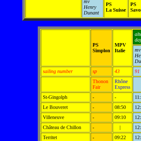
mv
PS
PS
Henry
La Suisse
Savo
Dunant
alt
da
PS
MPV
mv
Simplon
Italie
He
Du
sailing number
sp
43
91
Thonon
Rhône
Fair
Express
St-Gingolph
-
-
11
Le Bouveret
-
08:50
12
Villeneuve
-
09:10
12
Château de Chillon
-
|
12
Territet
-
09:22
12