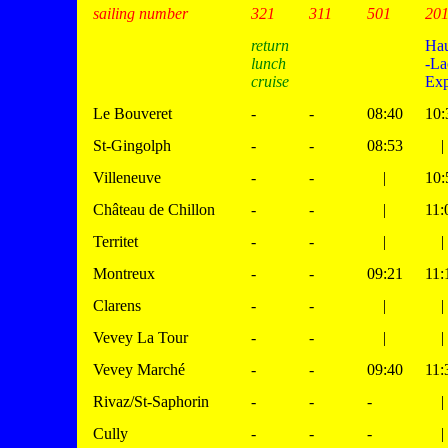
sailing number
321
311
501
20
return
Ha
lunch
-La
cruise
Exp
Le Bouveret
-
-
08:40
10:
St-Gingolph
-
-
08:53
|
Villeneuve
-
-
|
10:
Château de Chillon
-
-
|
11:
Territet
-
-
|
|
Montreux
-
-
09:21
11:
Clarens
-
-
|
|
Vevey La Tour
-
-
|
|
Vevey Marché
-
-
09:40
11:
Rivaz/St-Saphorin
-
-
-
|
Cully
-
-
-
|