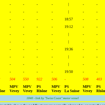
-
-
-
-
|
-
-
-
-
-
-
|
-
-
-
-
-
-
18:57
-
-
-
-
-
-
19:12
-
-
-
-
-
-
|
-
-
-
-
-
-
|
-
-
-
-
-
-
19:36
-
-
-
-
-
-
|
-
-
-
-
-
-
|
-
-
-
-
-
-
19:50
-
-
2
504
550
922
506
-
508
403
MPV
MPV
PS
MPV
PS
MPV
PS
ône
Vevey
Vevey
Rhône
Vevey
La Suisse
Vevey
Rhôn
1840 - link by "Swiss Coast" motor vessel