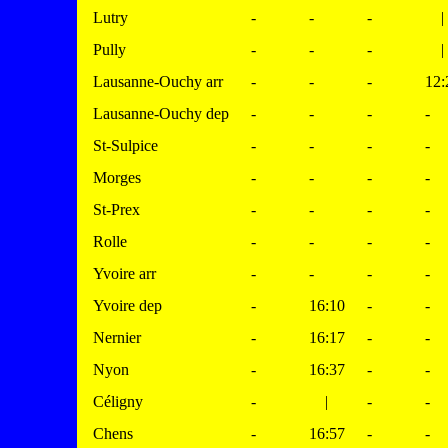
Lutry
-
-
-
|
Pully
-
-
-
|
Lausanne-Ouchy arr
-
-
-
12:
Lausanne-Ouchy dep
-
-
-
-
St-Sulpice
-
-
-
-
Morges
-
-
-
-
St-Prex
-
-
-
-
Rolle
-
-
-
-
Yvoire arr
-
-
-
-
Yvoire dep
-
16:10
-
-
Nernier
-
16:17
-
-
Nyon
-
16:37
-
-
Céligny
-
|
-
-
Chens
-
16:57
-
-