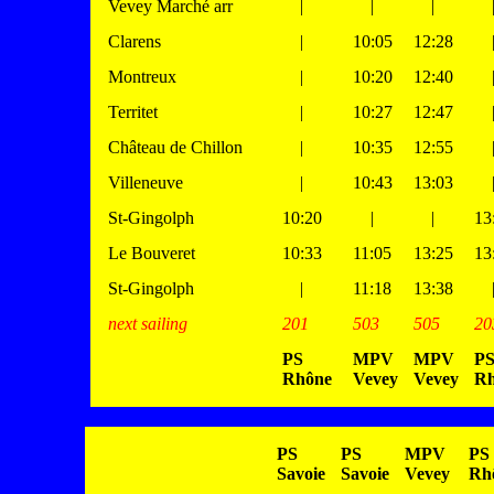
Vevey Marché arr
|
|
|
Clarens
|
10:05
12:28
Montreux
|
10:20
12:40
Territet
|
10:27
12:47
Château de Chillon
|
10:35
12:55
Villeneuve
|
10:43
13:03
St-Gingolph
10:20
|
|
13
Le Bouveret
10:33
11:05
13:25
13
St-Gingolph
|
11:18
13:38
next sailing
201
503
505
20
PS
MPV
MPV
P
Rhône
Vevey
Vevey
Rh
PS
PS
MPV
PS
Savoie
Savoie
Vevey
Rh