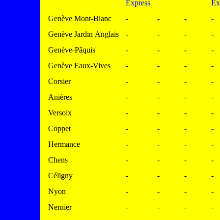
Express
Ex
Genève Mont-Blanc
-
-
-
-
Genève Jardin Anglais
-
-
-
-
Genève-Pâquis
-
-
-
-
Genève Eaux-Vives
-
-
-
-
Corsier
-
-
-
-
Anières
-
-
-
-
Versoix
-
-
-
-
Coppet
-
-
-
-
Hermance
-
-
-
-
Chens
-
-
-
-
Céligny
-
-
-
-
Nyon
-
-
-
-
Nernier
-
-
-
-