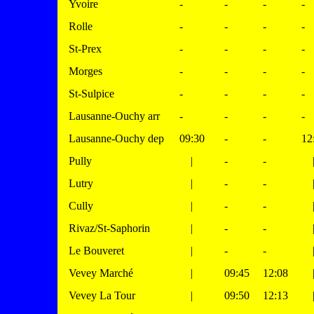
Yvoire
-
-
-
-
Rolle
-
-
-
-
St-Prex
-
-
-
-
Morges
-
-
-
-
St-Sulpice
-
-
-
-
Lausanne-Ouchy arr
-
-
-
-
Lausanne-Ouchy dep
09:30
-
-
12
Pully
|
-
-
Lutry
|
-
-
Cully
|
-
-
Rivaz/St-Saphorin
|
-
-
Le Bouveret
|
-
-
Vevey Marché
|
09:45
12:08
Vevey La Tour
|
09:50
12:13