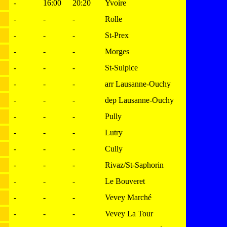
-
16:00
20:20
Yvoire
-
-
-
Rolle
-
-
-
St-Prex
-
-
-
Morges
-
-
-
St-Sulpice
-
-
-
arr Lausanne-Ouchy
-
-
-
dep Lausanne-Ouchy
-
-
-
Pully
-
-
-
Lutry
-
-
-
Cully
-
-
-
Rivaz/St-Saphorin
-
-
-
Le Bouveret
-
-
-
Vevey Marché
-
-
-
Vevey La Tour