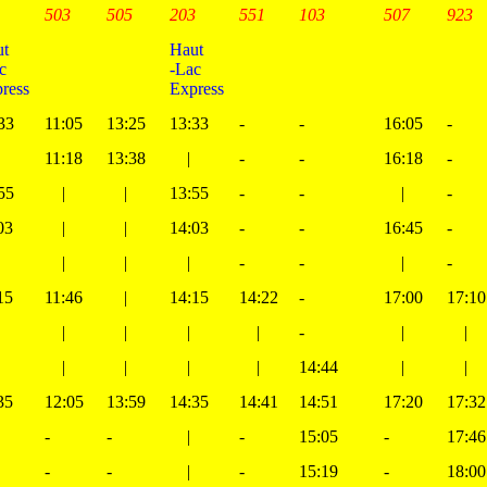
1
503
505
203
551
103
507
923
ut
Haut
c
-Lac
ress
Express
33
11:05
13:25
13:33
-
-
16:05
-
11:18
13:38
|
-
-
16:18
-
55
|
|
13:55
-
-
|
-
03
|
|
14:03
-
-
16:45
-
|
|
|
-
-
|
-
15
11:46
|
14:15
14:22
-
17:00
17:10
|
|
|
|
-
|
|
|
|
|
|
14:44
|
|
35
12:05
13:59
14:35
14:41
14:51
17:20
17:32
-
-
|
-
15:05
-
17:46
-
-
|
-
15:19
-
18:00