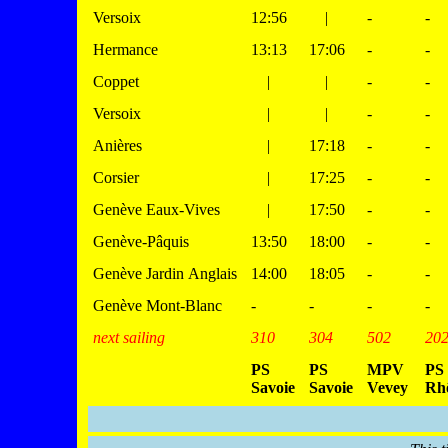
Versoix
12:56
|
-
-
Hermance
13:13
17:06
-
-
Coppet
|
|
-
-
Versoix
|
|
-
-
Anières
|
17:18
-
-
Corsier
|
17:25
-
-
Genève Eaux-Vives
|
17:50
-
-
Genève-Pâquis
13:50
18:00
-
-
Genève Jardin Anglais
14:00
18:05
-
-
Genève Mont-Blanc
-
-
-
-
next sailing
310
304
502
20
PS
PS
MPV
PS
Savoie
Savoie
Vevey
Rh