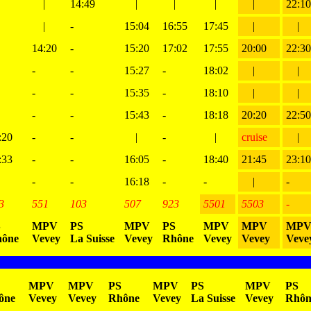
|
|
14:49
|
|
|
|
22:10
|
|
-
15:04
16:55
17:45
|
|
|
14:20
-
15:20
17:02
17:55
20:00
22:30
|
-
-
15:27
-
18:02
|
|
|
-
-
15:35
-
18:10
|
|
|
-
-
15:43
-
18:18
20:20
22:50
:20
-
-
|
-
|
cruise
|
:33
-
-
16:05
-
18:40
21:45
23:10
|
-
-
16:18
-
-
|
-
3
551
103
507
923
5501
5503
-
S
MPV
PS
MPV
PS
MPV
MPV
MP
ône
Vevey
La Suisse
Vevey
Rhône
Vevey
Vevey
Veve
MPV
MPV
PS
MPV
PS
MPV
PS
ône
Vevey
Vevey
Rhône
Vevey
La Suisse
Vevey
Rhôn