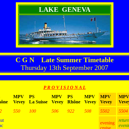
LAKE GENEVA
C G N Late Summer Timetable
Thursday 13th September 2007
P R O V I S I O N A L
S
MPV
PS
MPV
PS
MPV
MPV
MP
ône
Vevey
La Suisse
Vevey
Rhône
Vevey
Vevey
Veve
2
550
100
506
922
508
5502
5504
ut
retur
evening
ac
eveni
cruise