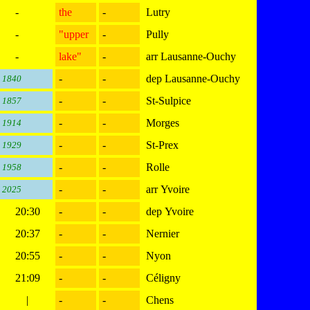
-
the
-
Lutry
-
"upper
-
Pully
-
lake"
-
arr Lausanne-Ouchy
-
-
dep Lausanne-Ouchy
1840
-
-
St-Sulpice
1857
-
-
Morges
1914
-
-
St-Prex
1929
-
-
Rolle
1958
-
-
arr Yvoire
2025
20:30
-
-
dep Yvoire
20:37
-
-
Nernier
20:55
-
-
Nyon
21:09
-
-
Céligny
|
-
-
Chens