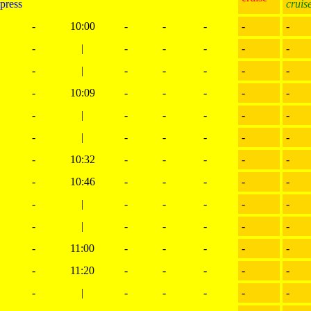
press
cruis
-
10:00
-
-
-
-
-
-
|
-
-
-
-
-
-
|
-
-
-
-
-
-
10:09
-
-
-
-
-
-
|
-
-
-
-
-
-
|
-
-
-
-
-
-
10:32
-
-
-
-
-
-
10:46
-
-
-
-
-
-
|
-
-
-
-
-
-
|
-
-
-
-
-
-
11:00
-
-
-
-
-
-
11:20
-
-
-
-
-
-
|
-
-
-
-
-