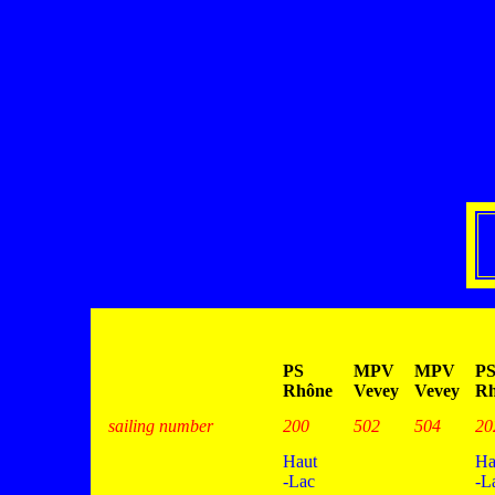
PS
MPV
MPV
P
Rhône
Vevey
Vevey
Rh
sailing number
200
502
504
20
Haut
Ha
-Lac
-L