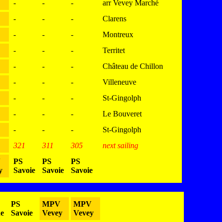
-
-
-
arr Vevey Marché
-
-
-
Clarens
-
-
-
Montreux
-
-
-
Territet
-
-
-
Château de Chillon
-
-
-
Villeneuve
-
-
-
St-Gingolph
-
-
-
Le Bouveret
-
-
-
St-Gingolph
321
311
305
next sailing
V
PS
PS
PS
y
Savoie
Savoie
Savoie
PS
MPV
MPV
e
Savoie
Vevey
Vevey