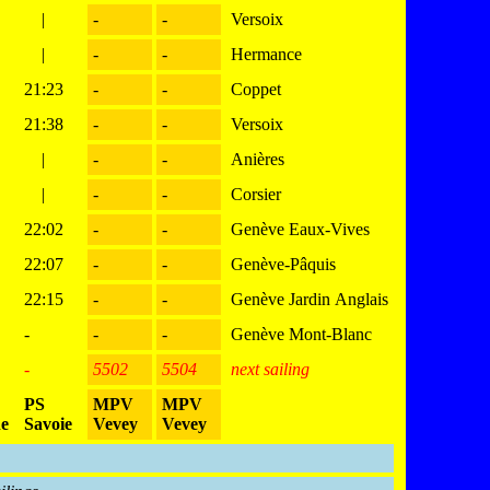
|
-
-
Versoix
|
-
-
Hermance
21:23
-
-
Coppet
21:38
-
-
Versoix
|
-
-
Anières
|
-
-
Corsier
22:02
-
-
Genève Eaux-Vives
22:07
-
-
Genève-Pâquis
22:15
-
-
Genève Jardin Anglais
-
-
-
Genève Mont-Blanc
-
5502
5504
next sailing
PS
MPV
MPV
e
Savoie
Vevey
Vevey