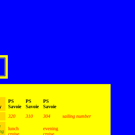
V
PS
PS
PS
y
Savoie
Savoie
Savoie
320
310
304
sailing number
n
lunch
evening
ng
cruise
cruise