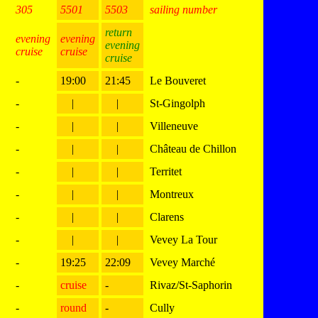
305
5501
5503
sailing number
return
evening
evening
evening
cruise
cruise
cruise
-
19:00
21:45
Le Bouveret
-
|
|
St-Gingolph
-
|
|
Villeneuve
-
|
|
Château de Chillon
-
|
|
Territet
-
|
|
Montreux
-
|
|
Clarens
-
|
|
Vevey La Tour
-
19:25
22:09
Vevey Marché
-
cruise
-
Rivaz/St-Saphorin
-
round
-
Cully