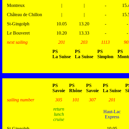
Montreux
|
|
-
15.
Château de Chillon
|
|
-
15.
St-Gingolph
10.05
13.20
-
-
Le Bouveret
10.20
13.33
-
-
next sailing
201
203
1113
90
PS
PS
PS
PS
La Suisse
La Suisse
Simplon
Mont
PS
PS
PS
PS
P
Savoie
Rhône
Savoie
La Suisse
S
sailing number
305
101
307
201
return
Haut-Lac
lunch
Express
cruise
St-Gingolph
-
-
-
10.05