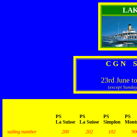
LA
C G N S
23rd June t
(
except Sunday
PS
PS
PS
PS
La Suisse
La Suisse
Simplon
Mont
sailing number
200
202
102
90