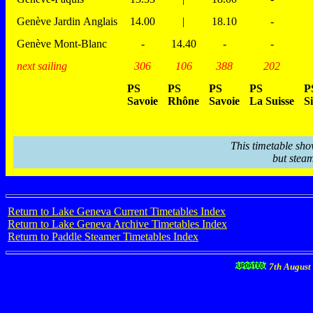
Genève Jardin Anglais
14.00
|
18.10
-
Genève Mont-Blanc
-
14.40
-
-
next sailing
306
106
388
202
PS
PS
PS
PS
P
Savoie
Rhône
Savoie
La Suisse
S
This timetable sho
but steam
Return to Lake Geneva Current Timetables Index
Return to Lake Geneva Archive Timetables Index
Return to Paddle Steamer Timetables Index
7th August