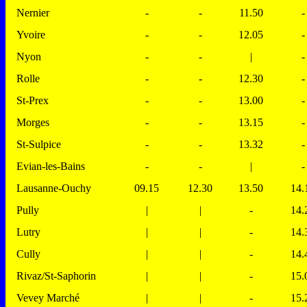
Nernier
-
-
11.50
-
Yvoire
-
-
12.05
-
Nyon
-
-
|
-
Rolle
-
-
12.30
-
St-Prex
-
-
13.00
-
Morges
-
-
13.15
-
St-Sulpice
-
-
13.32
-
Evian-les-Bains
-
-
|
-
Lausanne-Ouchy
09.15
12.30
13.50
14.
Pully
|
|
-
14.
Lutry
|
|
-
14.
Cully
|
|
-
14.
Rivaz/St-Saphorin
|
|
-
15.
Vevey Marché
|
|
-
15.