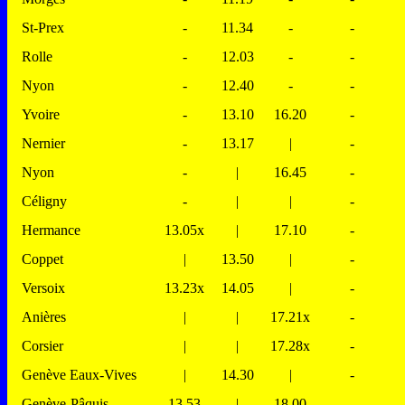
St-Prex
-
11.34
-
-
Rolle
-
12.03
-
-
Nyon
-
12.40
-
-
Yvoire
-
13.10
16.20
-
Nernier
-
13.17
|
-
Nyon
-
|
16.45
-
Céligny
-
|
|
-
Hermance
13.05x
|
17.10
-
Coppet
|
13.50
|
-
Versoix
13.23x
14.05
|
-
Anières
|
|
17.21x
-
Corsier
|
|
17.28x
-
Genève Eaux-Vives
|
14.30
|
-
Genève-Pâquis
13.53
|
18.00
-