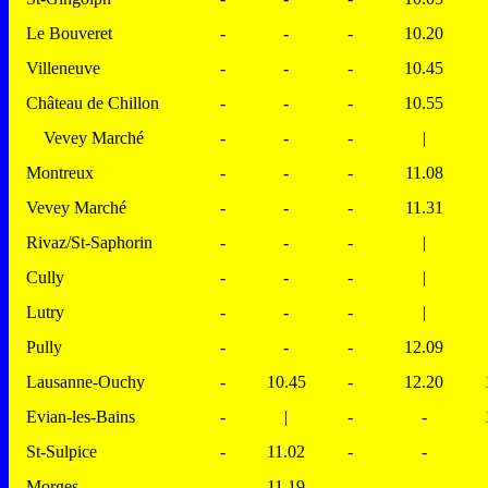
Le Bouveret
-
-
-
10.20
Villeneuve
-
-
-
10.45
Château de Chillon
-
-
-
10.55
Vevey Marché
-
-
-
|
Montreux
-
-
-
11.08
Vevey Marché
-
-
-
11.31
Rivaz/St-Saphorin
-
-
-
|
Cully
-
-
-
|
Lutry
-
-
-
|
Pully
-
-
-
12.09
Lausanne-Ouchy
-
10.45
-
12.20
Evian-les-Bains
-
|
-
-
St-Sulpice
-
11.02
-
-
Morges
-
11.19
-
-