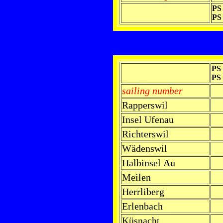
PS 
PS 
PS 
PS 
sailing number
Rapperswil
Insel Ufenau
Richterswil
Wädenswil
Halbinsel Au
Meilen
Herrliberg
Erlenbach
Küsnacht